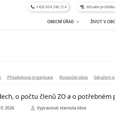
+420 604 246 214
Virtuální prohlídk
OBECNÍ ÚŘAD
ŽIVOT V OBC
e
Příspěvková organizace
Rozpočet obce
Sdružení o
ech, o počtu členů ZO a o potřebném p
10. 2026
Vypracoval: starosta obce