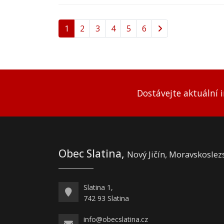
1
2
3
4
5
6
Dostávejte aktuální 
Obec Slatina,
Nový Jičín, Moravskoslez
Slatina 1,
742 93 Slatina
info@obecslatina.cz