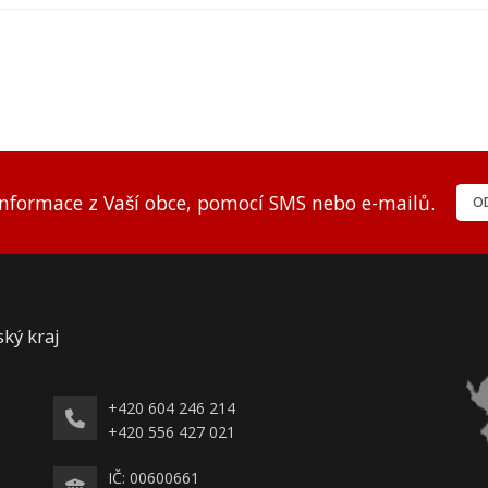
informace z Vaší obce, pomocí SMS nebo e-mailů.
OD
ský kraj
+420 604 246 214
+420 556 427 021
IČ: 00600661