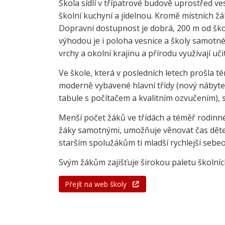
Škola sídlí v třípatrové budově uprostřed v
školní kuchyní a jídelnou. Kromě místních žáků
Dopravní dostupnost je dobrá, 200 m od šk
výhodou je i poloha vesnice a školy samotn
vrchy a okolní krajinu a přírodu využívají učit
Ve škole, která v posledních letech prošla t
moderně vybavené hlavní třídy (nový nábytek,
tabule s počítačem a kvalitním ozvučením), 
Menší počet žáků ve třídách a téměř rodinn
žáky samotnými, umožňuje věnovat čas dětem
starším spolužákům ti mladší rychlejší sebe
Svým žákům zajišťuje širokou paletu školních
Přejít na web školy