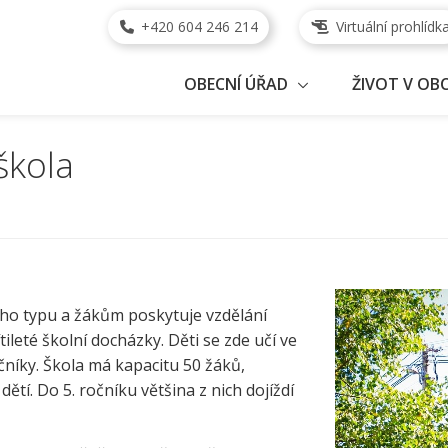
+420 604 246 214
Virtuální prohlídk
OBECNÍ ÚŘAD
ŽIVOT V OBC
škola
ního typu a žákům poskytuje vzdělání
tileté školní docházky. Děti se zde učí ve
očníky. Škola má kapacitu 50 žáků,
ětí. Do 5. ročníku většina z nich dojíždí