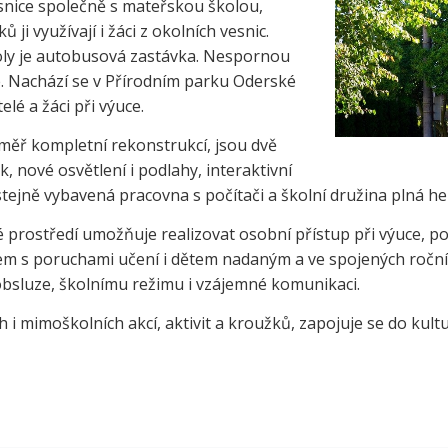
esnice společně s mateřskou školou,
 ji využívají i žáci z okolních vesnic.
oly je autobusová zastávka. Nespornou
é. Nachází se v Přírodním parku Oderské
elé a žáci při výuce.
éměř kompletní rekonstrukcí, jsou dvě
 nové osvětlení i podlahy, interaktivní
stejně vybavená pracovna s počítači a školní družina plná he
é prostředí umožňuje realizovat osobní přístup při výuce, 
 s poruchami učení i dětem nadaným a ve spojených ročnícíc
obsluze, školnímu režimu i vzájemné komunikaci.
 i mimoškolních akcí, aktivit a kroužků, zapojuje se do kultu