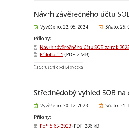
Návrh závěrečného účtu SOB
Vyvěšeno: 22. 05. 2024
Sňato: 25. 
Přílohy:
Návrh závěrečného účtu SOB za rok 202
Příloha č. 1
(PDF, 2 MB)
Sdružení obcí Bílovecka
Střednědobý výhled SOB na 
Vyvěšeno: 20. 12. 2023
Sňato: 31. 
Přílohy:
Poř. č. 65-2023
(PDF, 286 kB)