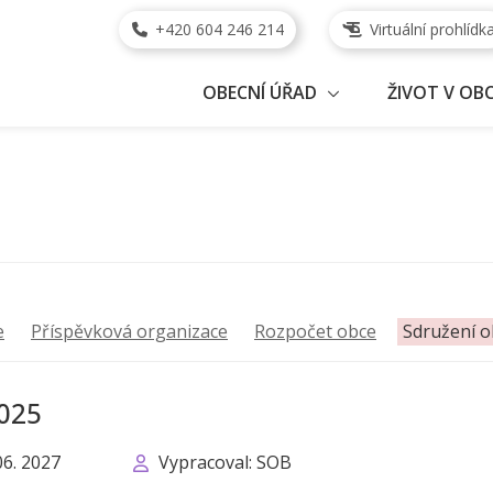
+420 604 246 214
Virtuální prohlídk
OBECNÍ ÚŘAD
ŽIVOT V OBC
e
Příspěvková organizace
Rozpočet obce
Sdružení o
2025
06. 2027
Vypracoval: SOB