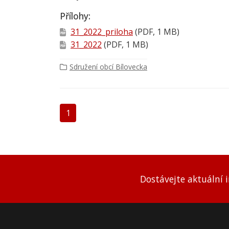
Přílohy:
31_2022_priloha
(PDF, 1 MB)
31_2022
(PDF, 1 MB)
Sdružení obcí Bílovecka
1
Dostávejte aktuální 