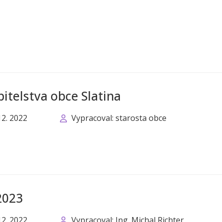
itelstva obce Slatina
12. 2022
Vypracoval: starosta obce
2023
12. 2022
Vypracoval: Ing. Michal Richter