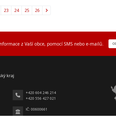
23
24
25
26
informace z Vaší obce, pomocí SMS nebo e-mailů.
OD
ský kraj
+420 604 246 214
+420 556 427 021
IČ: 00600661