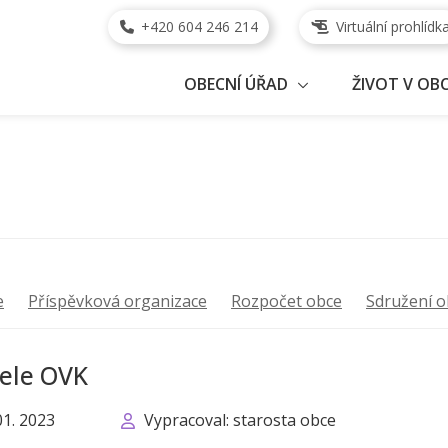
+420 604 246 214
Virtuální prohlídk
OBECNÍ ÚŘAD
ŽIVOT V OBC
e
Příspěvková organizace
Rozpočet obce
Sdružení o
tele OVK
01. 2023
Vypracoval: starosta obce