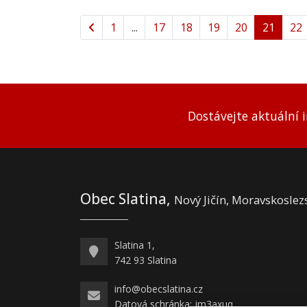
1
...
17
18
19
20
21
22
Dostávejte aktuální 
Obec Slatina,
Nový Jičín, Moravskoslez
Slatina 1,
742 93 Slatina
info@obecslatina.cz
Datová schránka: jm3axuq