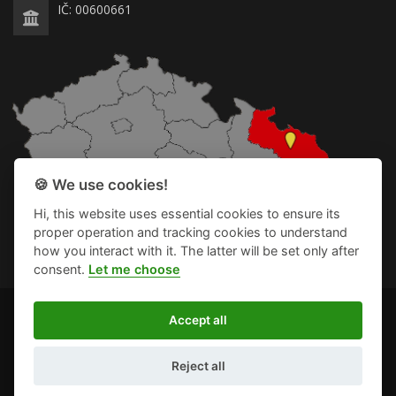
IČ: 00600661
🍪 We use cookies!
Hi, this website uses essential cookies to ensure its
proper operation and tracking cookies to understand
how you interact with it. The latter will be set only after
consent.
Let me choose
2024-2025 © Obec Slatina
Accept all
Ochrana osobních údajů
|
Přístupnost
|
Cookies
|
Vytvořil
WEB-KLUB.cz
Reject all