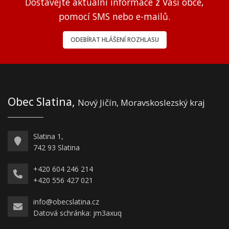
Dostávejte aktuální informace z Vaší obce,
pomocí SMS nebo e-mailů.
ODEBÍRAT HLÁŠENÍ ROZHLASU
Obec Slatina,
Nový Jičín, Moravskoslezský kraj
Slatina 1,
742 93 Slatina
+420 604 246 214
+420 556 427 021
info@obecslatina.cz
Datová schránka: jm3axuq