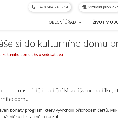
+420 604 246 214
Virtuální prohlídk
OBECNÍ ÚŘAD
ŽIVOT V OBC
áše si do kulturního domu př
o kulturního domu přišlo šedesát dětí
ro nejen místní děti tradiční Mikulášskou nadílku, k
turního domu.
raven bohatý program, který vyvrcholil příchodem čertů, Mi
či básničku dostali něco na zub.