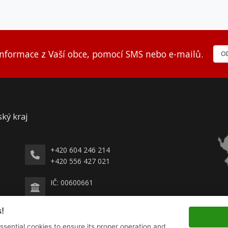
informace z Vaší obce, pomocí SMS nebo e-mailů.
OD
ský kraj
+420 604 246 214
+420 556 427 021
IČ: 00600661
!
essential cookies to ensure its proper operation and