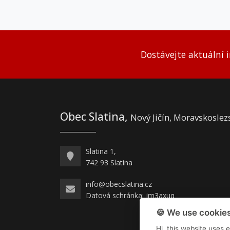
Dostávejte aktuální 
Obec Slatina,
Nový Jičín, Moravskoslez
Slatina 1,
742 93 Slatina
info@obecslatina.cz
Datová schránka: jm3axuq
🍪 We use cookies
Hi, this website uses 