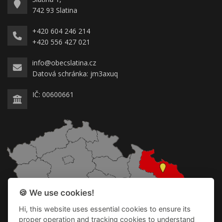
742 93 Slatina
+420 604 246 214
+420 556 427 021
info@obecslatina.cz
Datová schránka: jm3axuq
IČ: 00600661
🍪 We use cookies!
Hi, this website uses essential cookies to ensure its
proper operation and tracking cookies to understand