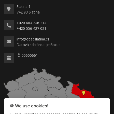
Slatina 1,
742 93 Slatina
+420 604 246 214
+420 556 427 021
info@obecslatina.cz
Datová schránka: jm3axuq
IČ: 00600661
🍪 We use cookies!