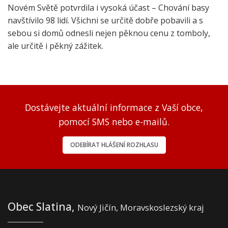
Novém Světě potvrdila i vysoká účast – Chování basy
navštívilo 98 lidí. Všichni se určitě dobře pobavili a s
sebou si domů odnesli nejen pěknou cenu z tomboly,
ale určitě i pěkný zážitek.
Dostávejte aktuální informace z Vaší obce,
pomocí SMS nebo e-mailů.
ODEBÍRAT HLÁŠENÍ ROZHLASU
Obec Slatina,
Nový Jičín, Moravskoslezský kraj