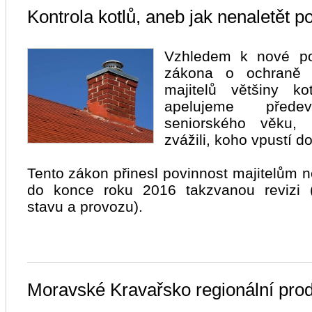
Kontrola kotlů, aneb jak nenaletět 
Vzhledem k nové pov
zákona o ochraně o
majitelů většiny ko
apelujeme před
seniorského věku,
zvážili, koho vpustí d
Tento zákon přinesl povinnost majitelům n
do konce roku 2016 takzvanou revizi (
stavu a provozu).
Moravské Kravařsko regionální prod