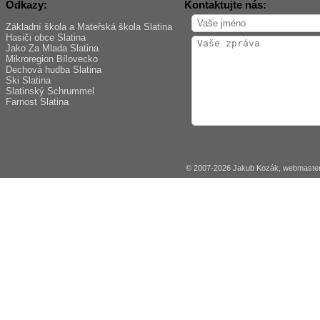
Odkazy:
Kontaktujte nás:
Základní škola a Mateřská škola Slatina
Hasiči obce Slatina
Jako Za Mlada Slatina
Mikroregion Bílovecko
Dechová hudba Slatina
Ski Slatina
Slatinský Schrummel
Farnost Slatina
© 2007-2026 Jakub Kozák, webmaster 