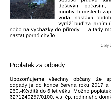
deštivým počasím, 
mnohých místech zápl
voda, nastává obdob
vyráží buď za jarním 
nebo na vycházky do přírody … a tady m
nastat perné chvíle.
Celý 
Poplatek za odpady
Upozorňujeme všechny občany, že spl
odpady je do konce června roku 2017 a 
250,-Kč/dítě do 6 let věku. Možno poplatek
6271240257/0100, v.s. čp. rodinného dom