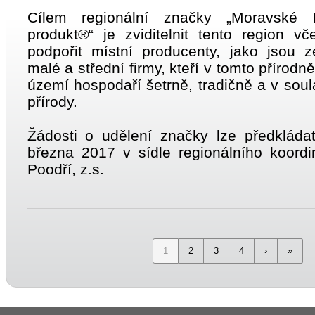
Cílem regionální značky „Moravské K
produkt®“ je zviditelnit tento region 
podpořit místní producenty, jako jsou ze
malé a střední firmy, kteří v tomto příro
území hospodaří šetrně, tradičně a v sou
přírody.
Žádosti o udělení značky lze předkláda
března 2017 v sídle regionálního koord
Poodří, z.s.
1
2
3
4
›
»