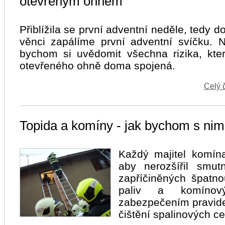
otevřeným ohněm
Přiblížila se první adventní neděle, tedy 
věnci zapálíme první adventní svíčku. 
bychom si uvědomit všechna rizika, kte
otevřeného ohně doma spojená.
Celý 
Topida a komíny - jak bychom s nimi
Každý majitel komín
aby nerozšířil smutn
zapříčiněných špatno
paliv a komínov
zabezpečením pravidel
čištění spalinových ce