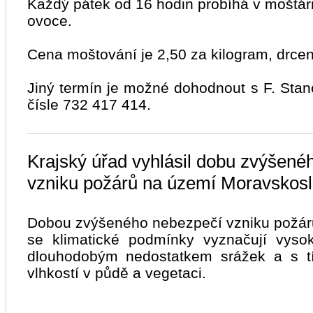
Každý pátek od 16 hodin probíhá v moštár
ovoce.
Cena moštování je 2,50 za kilogram, drcen
Jiný termín je možné dohodnout s F. Sta
čísle 732 417 414.
Krajský úřad vyhlásil dobu zvýšené
vzniku požárů na území Moravskosl
Dobou zvýšeného nebezpečí vzniku požár
se klimatické podmínky vyznačují vysok
dlouhodobým nedostatkem srážek a s tí
vlhkostí v půdě a vegetaci.