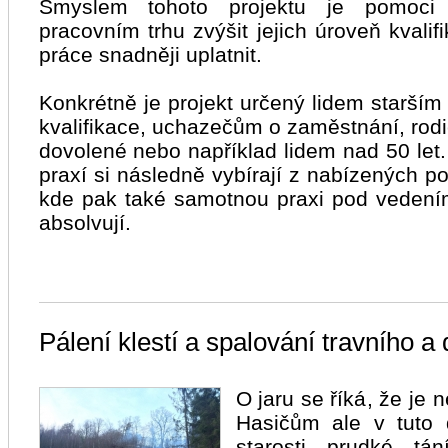
Smyslem tohoto projektu je pomoci
pracovním trhu zvýšit jejich úroveň kvalif
práce snadněji uplatnit.
Konkrétně je projekt určený lidem starším 
kvalifikace, uchazečům o zaměstnání, rod
dovolené nebo například lidem nad 50 let
praxí si následně vybírají z nabízených po
kde pak také samotnou praxi pod veden
absolvují.
Pálení klestí a spalování travního 
O jaru se říká, že je 
Hasičům ale v tuto 
starosti prudké tá