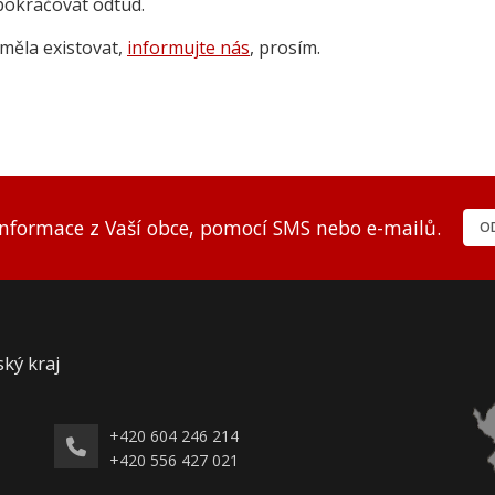
pokračovat odtud.
měla existovat,
informujte nás
, prosím.
informace z Vaší obce, pomocí SMS nebo e-mailů.
OD
ský kraj
+420 604 246 214
+420 556 427 021