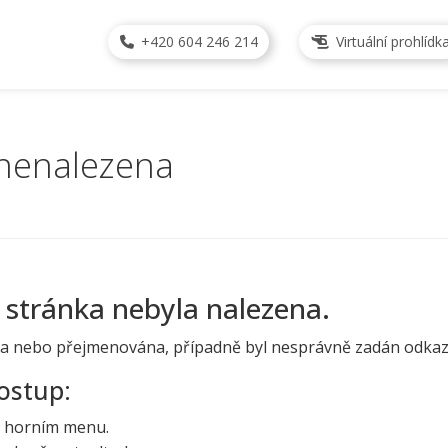
+420 604 246 214
Virtuální prohlídk
 nenalezena
 stránka nebyla nalezena.
a nebo přejmenována, případně byl nesprávně zadán odkaz
ostup:
v horním menu.