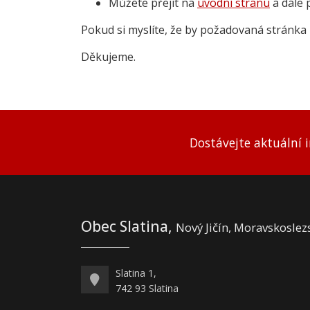
Můžete přejít na
úvodní stranu
a dále 
Pokud si myslíte, že by požadovaná stránka 
Děkujeme.
Dostávejte aktuální 
Obec Slatina,
Nový Jičín, Moravskoslez
Slatina 1,
742 93 Slatina