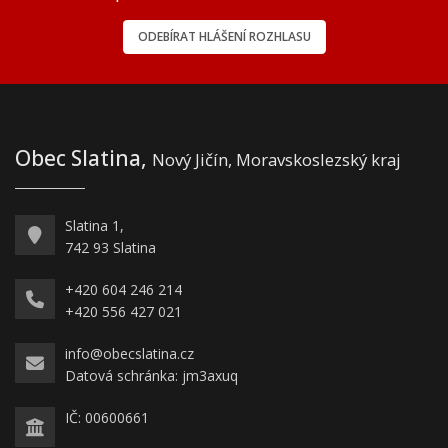
ODEBÍRAT HLÁŠENÍ ROZHLASU
Obec Slatina,
Nový Jičín, Moravskoslezský kraj
Slatina 1,
742 93 Slatina
+420 604 246 214
+420 556 427 021
info@obecslatina.cz
Datová schránka: jm3axuq
IČ: 00600661