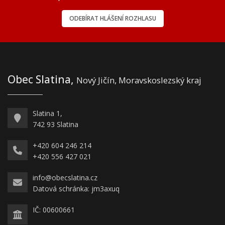
ODEBÍRAT HLÁŠENÍ ROZHLASU
Obec Slatina,
Nový Jičín, Moravskoslezský kraj
Slatina 1,
742 93 Slatina
+420 604 246 214
+420 556 427 021
info@obecslatina.cz
Datová schránka: jm3axuq
IČ: 00600661