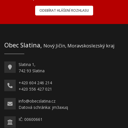
ODEBÍRAT HLÁŠENÍ ROZHLASU
Obec Slatina,
Nový Jičín, Moravskoslezský kraj
Slatina 1,
742 93 Slatina
+420 604 246 214
+420 556 427 021
info@obecslatina.cz
Datová schránka: jm3axuq
IČ: 00600661