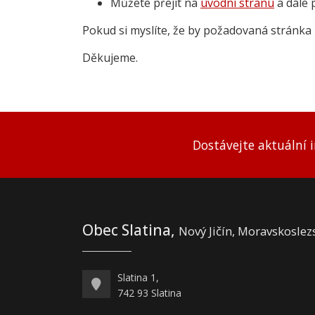
Můžete přejít na
úvodní stranu
a dále 
Pokud si myslíte, že by požadovaná stránka 
Děkujeme.
Dostávejte aktuální 
Obec Slatina,
Nový Jičín, Moravskoslez
Slatina 1,
742 93 Slatina