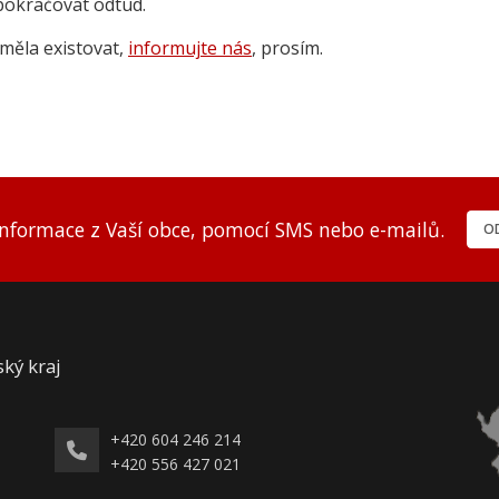
pokračovat odtud.
měla existovat,
informujte nás
, prosím.
informace z Vaší obce, pomocí SMS nebo e-mailů.
OD
ský kraj
+420 604 246 214
+420 556 427 021