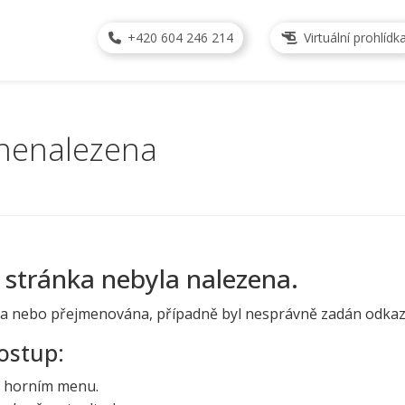
+420 604 246 214
Virtuální prohlídk
 nenalezena
 stránka nebyla nalezena.
a nebo přejmenována, případně byl nesprávně zadán odkaz
ostup:
v horním menu.