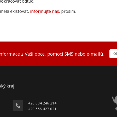
pokračovat odtud.
měla existovat,
informujte nás
, prosím.
informace z Vaší obce, pomocí SMS nebo e-mailů.
OD
ský kraj
+420 604 246 214
+420 556 427 021