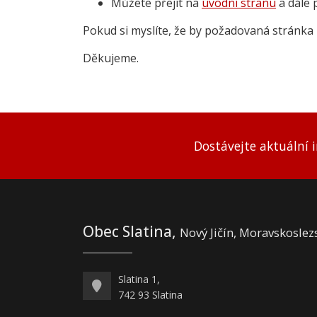
Můžete přejít na
úvodní stranu
a dále 
Pokud si myslíte, že by požadovaná stránka 
Děkujeme.
Dostávejte aktuální 
Obec Slatina,
Nový Jičín, Moravskoslez
Slatina 1,
742 93 Slatina