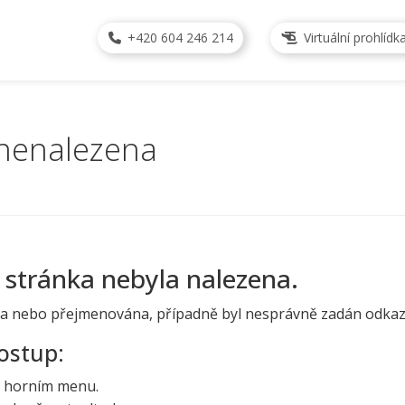
+420 604 246 214
Virtuální prohlídk
 nenalezena
 stránka nebyla nalezena.
a nebo přejmenována, případně byl nesprávně zadán odkaz
ostup:
v horním menu.