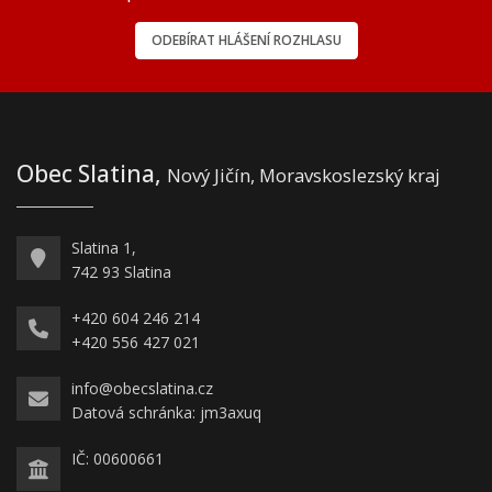
ODEBÍRAT HLÁŠENÍ ROZHLASU
Obec Slatina,
Nový Jičín, Moravskoslezský kraj
Slatina 1,
742 93 Slatina
+420 604 246 214
+420 556 427 021
info@obecslatina.cz
Datová schránka: jm3axuq
IČ: 00600661