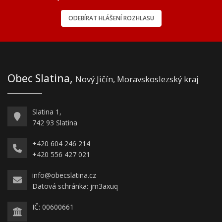
ODEBÍRAT HLÁŠENÍ ROZHLASU
Obec Slatina,
Nový Jičín, Moravskoslezský kraj
Slatina 1,
742 93 Slatina
+420 604 246 214
+420 556 427 021
info@obecslatina.cz
Datová schránka: jm3axuq
IČ: 00600661