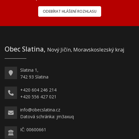
ODEBÍRAT HLÁŠENÍ ROZHLASU
Obec Slatina,
Nový Jičín, Moravskoslezský kraj
Slatina 1,
742 93 Slatina
+420 604 246 214
+420 556 427 021
info@obecslatina.cz
Datová schránka: jm3axuq
IČ: 00600661