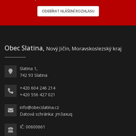
ODEBÍRAT HLÁŠENÍ ROZHLASU
Obec Slatina,
Nový Jičín, Moravskoslezský kraj
Slatina 1,
742 93 Slatina
+420 604 246 214
+420 556 427 021
info@obecslatina.cz
Datová schránka: jm3axuq
IČ: 00600661