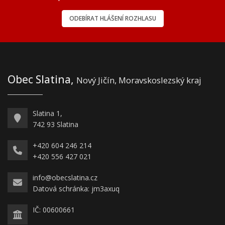
ODEBÍRAT HLÁŠENÍ ROZHLASU
Obec Slatina,
Nový Jičín, Moravskoslezský kraj
Slatina 1,
742 93 Slatina
+420 604 246 214
+420 556 427 021
info@obecslatina.cz
Datová schránka: jm3axuq
IČ: 00600661