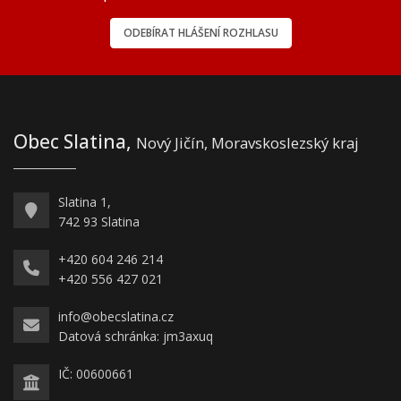
ODEBÍRAT HLÁŠENÍ ROZHLASU
Obec Slatina,
Nový Jičín, Moravskoslezský kraj
Slatina 1,
742 93 Slatina
+420 604 246 214
+420 556 427 021
info@obecslatina.cz
Datová schránka: jm3axuq
IČ: 00600661