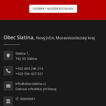
ODEBÍRAT HLÁŠENÍ ROZHLASU
Obec Slatina,
Nový Jičín, Moravskoslezský kraj
Slatina 1,
742 93 Slatina
+420 604 246 214
+420 556 427 021
info@obecslatina.cz
Datová schránka: jm3axuq
IČ: 00600661