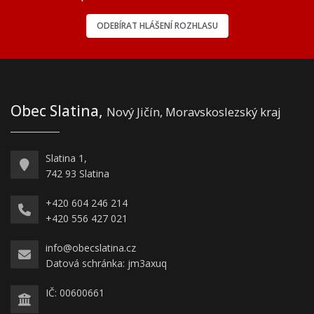
ODEBÍRAT HLÁŠENÍ ROZHLASU
Obec Slatina,
Nový Jičín, Moravskoslezský kraj
Slatina 1,
742 93 Slatina
+420 604 246 214
+420 556 427 021
info@obecslatina.cz
Datová schránka: jm3axuq
IČ: 00600661