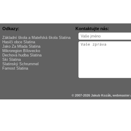
Odkazy:
Kontaktujte nás:
Základní škola a Mateřská škola Slatina
Hasiči obce Slatina
Jako Za Mlada Slatina
Mikroregion Bílovecko
Dechová hudba Slatina
Ski Slatina
Slatinský Schrummel
Farnost Slatina
© 2007-2026 Jakub Kozák, webmaster a