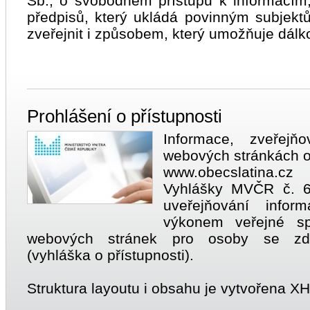
Sb., o svobodném přístupu k informacím
předpisů, který ukládá povinným subjek
zveřejnit i způsobem, který umožňuje dálko
Prohlášení o přístupnosti
Informace, zveřejňo
webových stránkách o
www.obecslatina.cz
Vyhlášky MVČR č. 6
uveřejňování inform
výkonem veřejné spr
webových stránek pro osoby se zdr
(vyhláška o přístupnosti).
Struktura layoutu i obsahu je vytvořena X