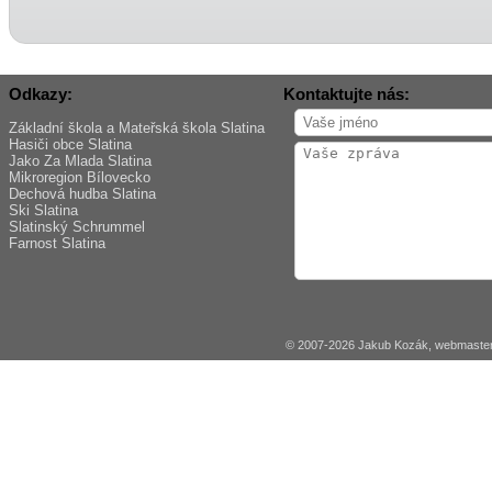
Odkazy:
Kontaktujte nás:
Základní škola a Mateřská škola Slatina
Hasiči obce Slatina
Jako Za Mlada Slatina
Mikroregion Bílovecko
Dechová hudba Slatina
Ski Slatina
Slatinský Schrummel
Farnost Slatina
© 2007-2026 Jakub Kozák, webmaster 